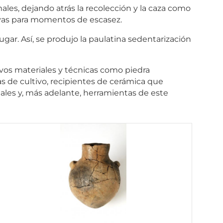
Comun
es, dejando atrás la recolección y la caza como
rvas para momentos de escasez.
de
ar. Así, se produjo la paulatina sedentarización
Madrid
evos materiales y técnicas como piedra
ras de cultivo, recipientes de cerámica que
iales y, más adelante, herramientas de este