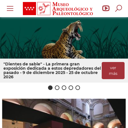
Pasar
Can
al
menú
abri
contenido
de
Museo
bus
principal
Arqueológico
you
Regional
de
Mus
"Dientes de sable" - La primera gran
Arq
ver
exposición dedicada a estos depredadores del
pasado - 9 de diciembre 2025 - 25 de octubre
más
2026
y
Pal
de
la