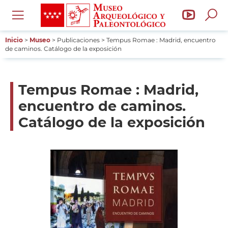
Pasar
Can
al
menú
abri
contenido
de
bus
principal
Inicio
Museo
Publicaciones
Tempus Romae : Madrid, encuentro
Ruta
de caminos. Catálogo de la exposición
you
de
navegación
de
Tempus Romae : Madrid,
Mus
encuentro de caminos.
Catálogo de la exposición
Arq
y
Pal
de
la