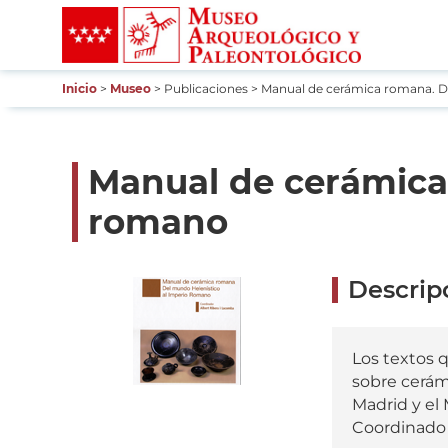
Pasar
al
contenido
principal
Inicio
Museo
Publicaciones
Manual de cerámica romana. De
Ruta
de
navegación
Manual de cerámica
romano
Descrip
Los textos 
sobre cerám
Madrid y el
Coordinado 