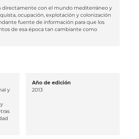
Comun
an directamente con el mundo mediterráneo y
quista, ocupación, explotación y colonización
de
undante fuente de información para que los
Madrid
ientos de esa época tan cambiante como
Año de edición
al y
2013
 y
etras
idad