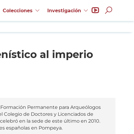
Canal
Colecciones
Investigación
abrir
de
buscador
youtub
de
ístico al imperio
Museo
Arqueo
y
Paleon
 de Formación Permanente para Arqueólogos
de
l Colegio de Doctores y Licenciados de
celebró en la sede de este último en 2010.
la
ones españolas en Pompeya.