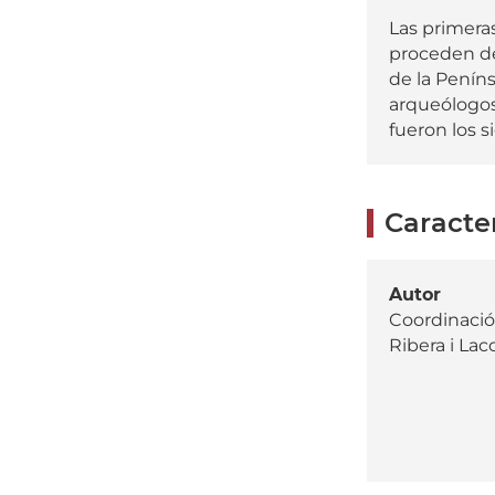
Las primera
proceden de
de la Penín
arqueólogos
fueron los si
Caracter
Autor
Coordinación
Ribera i La